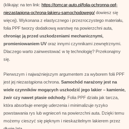
(klikając na ten link:
https://tomcar-auto.pl/folia-ochronna-ppf-
niezastapiona-ochrona-lakieru-samochodowego/
dowiesz się
więcej). Wykonana z elastycznego i przezroczystego materiału,
folia PPF tworzy dodatkową warstwę na powierzchni auta,
chroniąc ją przed uszkodzeniami mechanicznymi,
promieniowaniem UV
oraz innymi czynnikami zewnętrznymi.
Dlaczego warto zainwestować w tę technologię? Przekonajmy
się.
Pierwszym i najważniejszym argumentem za wyborem folii PPF
jest jej niezastąpiona ochrona.
Samochód narażony jest na
wiele czynników mogących uszkodzić jego lakier – kamienie,
żwir czy nawet ptasie odchody.
Folia PPF działa jak tarcza,
która absorbuje energię uderzenia i minimalizuje ryzyko
powstawania rys lub wgnieceń na powierzchni auta. Dzięki temu
możemy cieszyć się pięknym i nieskazitelnym lakierem przez
długie lata.