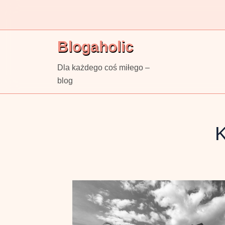
Skip
to
content
Blogaholic
Dla każdego coś miłego –
blog
K