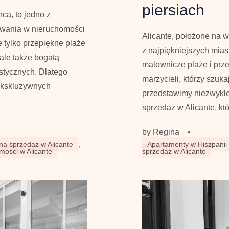
piersiach
ca, to jedno z
towania w nieruchomości
Alicante, położone na 
e tylko przepiękne plaże
z najpiękniejszych mias
ale także bogatą
malownicze plaże i prze
rystycznych. Dlatego
marzycieli, którzy szuka
 ekskluzywnych
przedstawimy niezwykłe
sprzedaż w Alicante, kt
by
Regina
•
a sprzedaż w Alicante
,
Apartamenty w Hiszpanii
mości w Alicante
sprzedaż w Alicante