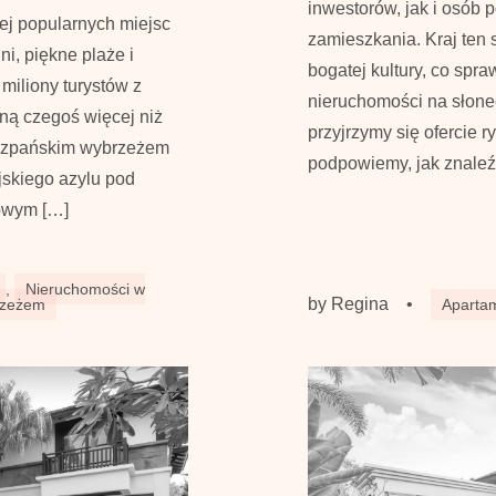
inwestorów, jak i osób
ej popularnych miejsc
zamieszkania. Kraj ten s
i, piękne plaże i
bogatej kultury, co spr
miliony turystów z
nieruchomości na słone
gną czegoś więcej niż
przyjrzymy się ofercie 
hiszpańskim wybrzeżem
podpowiemy, jak znaleź
jskiego azylu pod
sowym […]
,
Nieruchomości w
by
Regina
•
Apartam
rzeżem