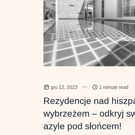
—
gru 12, 2023
1 minute read
Rezydencje nad hiszp
wybrzeżem – odkryj sw
azyle pod słońcem!