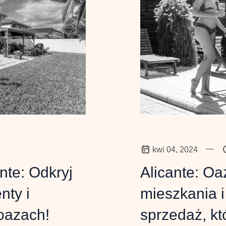
—
kwi 04, 2024
nte: Odkryj
Alicante: Oa
nty i
mieszkania 
 oazach!
sprzedaż, kt