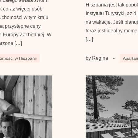
w z całego świata swoim
Hiszpania jest tak pop
ak coraz więcej osób
Instytutu Turystyki, aż 
uchomości w tym kraju.
na wakacje. Jeśli planu
a przystępne ceny,
teraz jest idealny mom
ach Europy Zachodniej. W
[…]
arzone […]
by
Regina
•
omości w Hiszpanii
Apartam