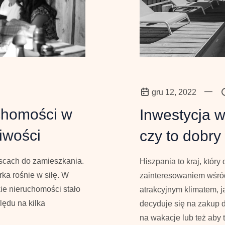
—
gru 12, 2022
chomości w
Inwestycja w
iwości
czy to dobry
ejscach do zamieszkania.
Hiszpania to kraj, który
rka rośnie w siłę. W
zainteresowaniem wśród
ie nieruchomości stało
atrakcyjnym klimatem, j
lędu na kilka
decyduje się na zakup 
na wakacje lub też aby 