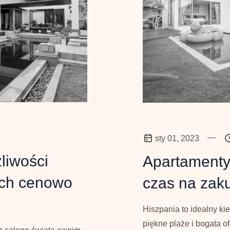
—
sty 01, 2023
liwości
Apartamenty 
ych cenowo
czas na zak
Hiszpania to idealny k
piękne plaże i bogata o