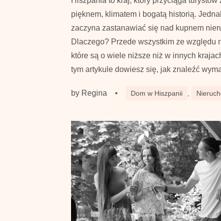
Hiszpania to kraj, który przyciąga turystó
pięknem, klimatem i bogatą historią. Jedn
zaczyna zastanawiać się nad kupnem nier
Dlaczego? Przede wszystkim ze względu n
które są o wiele niższe niż w innych kraj
tym artykule dowiesz się, jak znaleźć wym
by
Regina
•
Dom w Hiszpanii
,
Nieruch