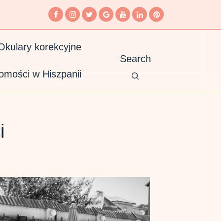
Okulary korekcyjne
Search
omości w Hiszpanii
i