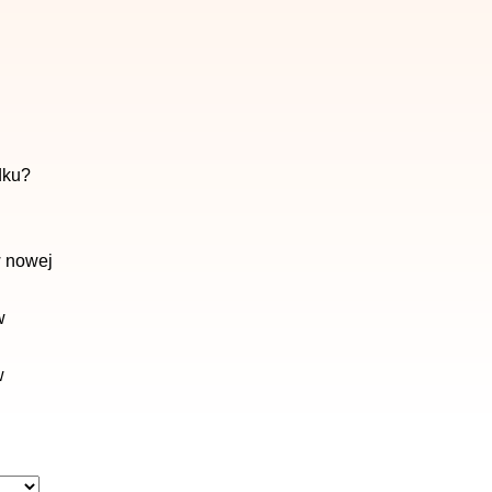
dku?
w nowej
w
w