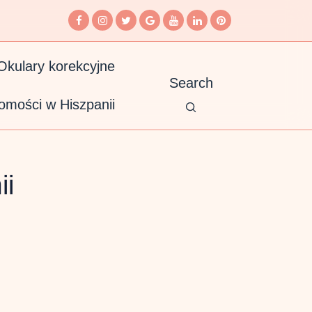
Okulary korekcyjne
Search
omości w Hiszpanii
ii