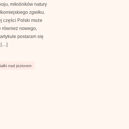
okoju, miłośników natury
lkomiejskiego zgiełku.
ej części Polski może
e również nowego,
artykule postaram się
 […]
iałki nad jeziorem