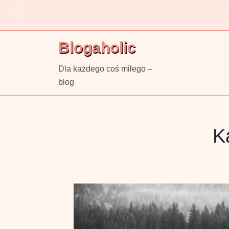
Skip
to
content
Blogaholic
Dla każdego coś miłego –
blog
K