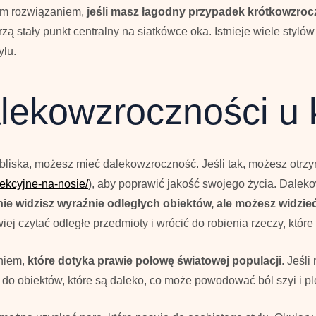
ym rozwiązaniem,
jeśli masz łagodny przypadek krótkowzroc
 stały punkt centralny na siatkówce oka. Istnieje wiele stylów
ylu.
alekowzroczności u 
z bliska, możesz mieć dalekowzroczność. Jeśli tak, możesz otr
rekcyjne-na-nosie/
), aby poprawić jakość swojego życia. Dalek
nie widzisz wyraźnie odległych obiektów, ale możesz widzieć
 czytać odległe przedmioty i wrócić do robienia rzeczy, które 
niem,
które dotyka prawie połowę światowej populacji
. Jeśl
 do obiektów, które są daleko, co może powodować ból szyi i p