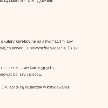
y te są skuteczne w korygowaniu
ć
okulary korekcyjne
na astygmatyzm, aby
ałt, co powoduje niewyraźne widzenie. Dzięki
e nosisz okularów korekcyjnych na
dować ból szyi i pleców.
u. Okulary te są skuteczne w korygowaniu