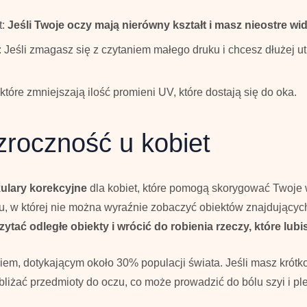
t:
Jeśli Twoje oczy mają nierówny kształt i masz nieostre w
: Jeśli zmagasz się z czytaniem małego druku i chcesz dłużej ut
 które zmniejszają ilość promieni UV, które dostają się do oka.
zroczność u kobiet
ulary korekcyjne
dla kobiet, które pomogą skorygować Twoje w
 w której nie można wyraźnie zobaczyć obiektów znajdujących
tać odległe obiekty i wrócić do robienia rzeczy, które lubis
m, dotykającym około 30% populacji świata. Jeśli masz krótko
bliżać przedmioty do oczu, co może prowadzić do bólu szyi i pl