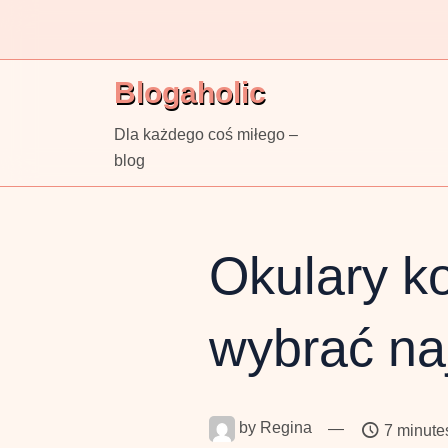
Skip
to
content
Blogaholic
Dla każdego coś miłego –
blog
Okulary k
wybrać na
by
Regina
—
7 minute