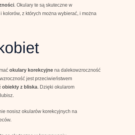
zności
. Okulary te są skuteczne w
 i kolorów, z których można wybierać, i można
kobiet
zymać
okulary korekcyjne
na dalekowzroczność
owzroczność jest przeciwieństwem
 obiekty z bliska
. Dzięki okularom
lubisz.
i nie nosisz okularów korekcyjnych na
leców.