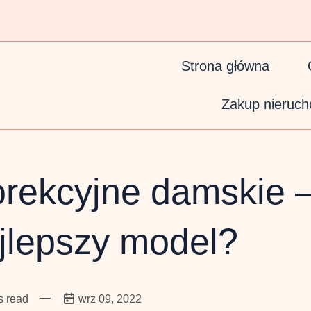
Strona główna
Zakup nieruch
orekcyjne damskie –
jlepszy model?
—
s read
wrz 09, 2022