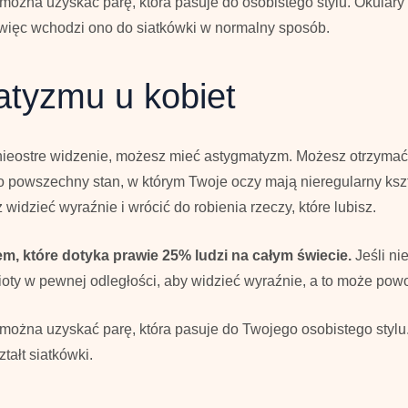
c można uzyskać parę, która pasuje do osobistego stylu. Okular
 więc wchodzi ono do siatkówki w normalny sposób.
atyzmu u kobiet
z nieostre widzenie, możesz mieć astygmatyzm. Możesz otrzyma
o powszechny stan, w którym Twoje oczy mają nieregularny kszt
dzieć wyraźnie i wrócić do robienia rzeczy, które lubisz.
 które dotyka prawie 25% ludzi na całym świecie.
Jeśli ni
ty w pewnej odległości, aby widzieć wyraźnie, a to może powo
ęc można uzyskać parę, która pasuje do Twojego osobistego styl
ałt siatkówki.