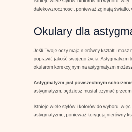
Istnieje wiele stylów i kolorów do wyboru, wię
dalekowzroczności, ponieważ zginają światło,
Okulary dla astygm
Jeśli Twoje oczy mają nierówny kształt i mas
poprawić jakość swojego życia. Astygmatyzm t
okularom korekcyjnym na astygmatyzm możesz wi
Astygmatyzm jest powszechnym schorzeniem,
astygmatyzm, będziesz musiał trzymać przedmio
Istnieje wiele stylów i kolorów do wyboru, wi
astygmatyzmu, ponieważ korygują nierówny kszt