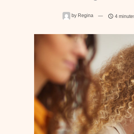
by
Regina
—
4 minute