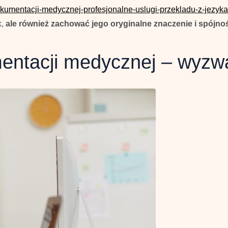
e-dokumentacji-medycznej-profesjonalne-uslugi-przekladu-z-jezyka
k,
ale również zachować jego oryginalne znaczenie i spójno
ntacji medycznej – wyzwan