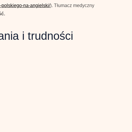
-polskiego-na-angielski/
). Tłumacz medyczny
ść.
ia i trudności