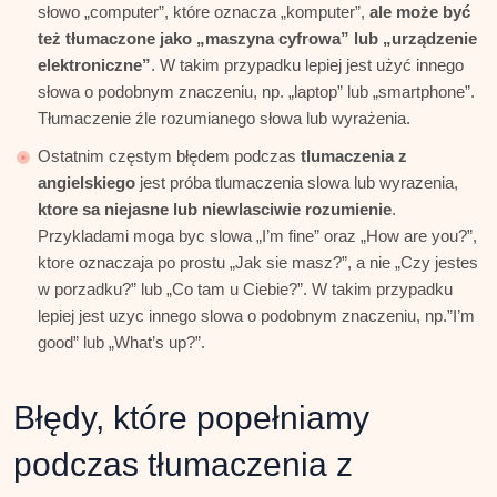
słowo „computer”, które oznacza „komputer”,
ale może być
też tłumaczone jako „maszyna cyfrowa” lub „urządzenie
elektroniczne”
. W takim przypadku lepiej jest użyć innego
słowa o podobnym znaczeniu, np. „laptop” lub „smartphone”.
Tłumaczenie źle rozumianego słowa lub wyrażenia.
Ostatnim częstym błędem podczas
tlumaczenia z
angielskiego
jest próba tlumaczenia slowa lub wyrazenia,
ktore sa niejasne lub niewlasciwie rozumienie
.
Przykladami moga byc slowa „I’m fine” oraz „How are you?”,
ktore oznaczaja po prostu „Jak sie masz?”, a nie „Czy jestes
w porzadku?” lub „Co tam u Ciebie?”. W takim przypadku
lepiej jest uzyc innego slowa o podobnym znaczeniu, np.”I’m
good” lub „What’s up?”.
Błędy, które popełniamy
podczas tłumaczenia z