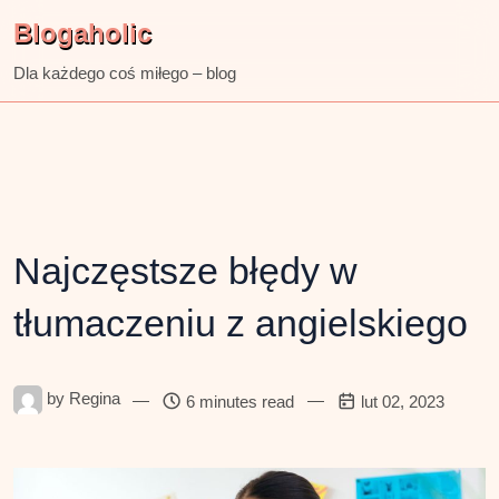
Skip
Blogaholic
to
content
Dla każdego coś miłego – blog
Najczęstsze błędy w
tłumaczeniu z angielskiego
by
Regina
—
—
6 minutes read
lut 02, 2023