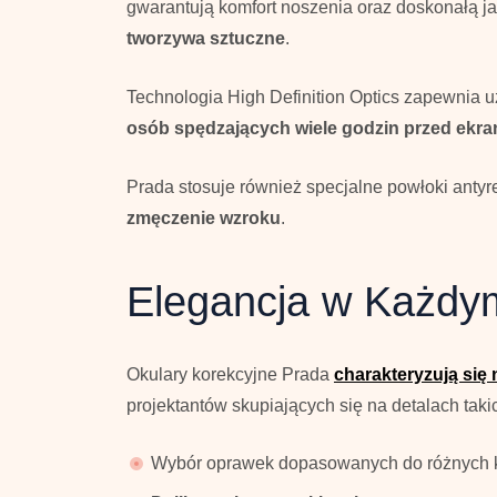
gwarantują komfort noszenia oraz doskonałą j
tworzywa sztuczne
.
Technologia High Definition Optics zapewnia 
osób spędzających wiele godzin przed ekr
Prada stosuje również specjalne powłoki antyref
zmęczenie wzroku
.
Elegancja w Każdy
Okulary korekcyjne Prada
charakteryzują się 
projektantów skupiających się na detalach takic
Wybór oprawek dopasowanych do różnych ks