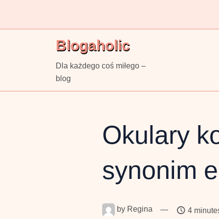
Skip
to
content
Blogaholic
Dla każdego coś miłego –
blog
Okulary ko
synonim el
by
Regina
—
4 minute