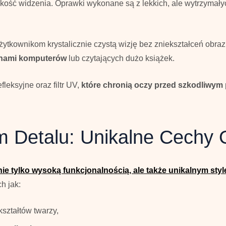
akość widzenia. Oprawki wykonane są z lekkich, ale wytrzymał
użytkownikom krystalicznie czystą wizję bez zniekształceń obr
anami komputerów
lub czytających dużo książek.
leksyjne oraz filtr UV,
które chronią oczy przed szkodliwym
m Detalu: Unikalne Cechy 
nie tylko wysoką funkcjonalnością, ale także unikalnym sty
h jak:
ztałtów twarzy,