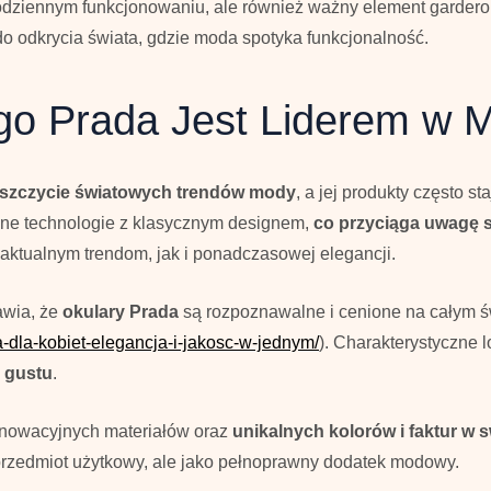
codziennym funkcjonowaniu, ale również ważny element garderoby
 odkrycia świata, gdzie moda spotyka funkcjonalność.
ego Prada Jest Liderem w 
na szczycie światowych trendów mody
, a jej produkty często s
sne technologie z klasycznym designem,
co przyciąga uwagę 
aktualnym trendom, jak i ponadczasowej elegancji.
awia, że
okulary Prada
są rozpoznawalne i cenione na całym świ
a-dla-kobiet-elegancja-i-jakosc-w-jednym/
). Charakterystyczne 
 gustu
.
nnowacyjnych materiałów oraz
unikalnych kolorów i faktur w 
 przedmiot użytkowy, ale jako pełnoprawny dodatek modowy.