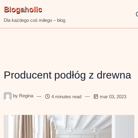
Skip
Blogaholic
to
content
Dla każdego coś miłego – blog
Producent podłóg z drewna
by
Regina
—
—
4 minutes read
mar 03, 2023